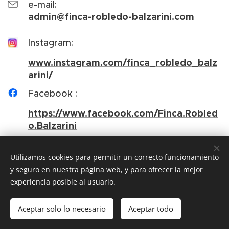
e-mail:
admin@finca-robledo-balzarini.com
Instagram:
www.instagram.com/finca_robledo_balz
arini/
Facebook :
https://www.facebook.com/Finca.Robled
o.Balzarini
Utilizamos cookies para permitir un correcto funcionamiento
y seguro en nuestra página web, y para ofrecer la mejor
© 2022 Finca Robledo-Balzarini: Bodega Artesanal y Aceites
experiencia posible al usuario.
. Todos los derechos reservados. Web actualizada en Marzo
de 2025
Aceptar solo lo necesario
Aceptar todo
Creado con
Webnode
Cookies